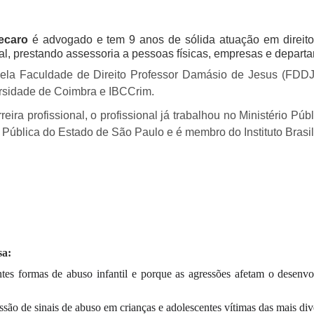
recaro
é advogado e tem 9 anos de sólida atuação em direito
al, prestando assessoria a pessoas físicas, empresas e departa
ela Faculdade de Direito Professor Damásio de Jesus (FDD
rsidade de Coimbra e IBCCrim.
eira profissional, o profissional já trabalhou no Ministério Púb
 Pública do Estado de São Paulo e é membro do Instituto Brasil
sa:
ntes formas de abuso infantil e porque as agressões afetam o desenv
são de sinais de abuso em crianças e adolescentes vítimas das mais di