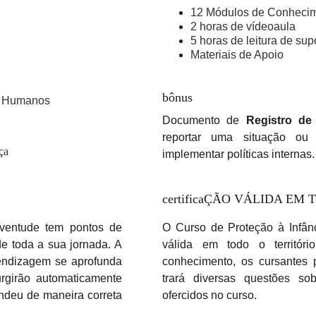
12 Módulos de Conheci
2 horas de vídeoaula
5 horas de leitura de sup
Materiais de Apoio
bônus
os Humanos
Documento de
Registro de
reportar uma situação ou
ça
implementar políticas internas.
certificaÇÃO VÁLIDA EM
uventude tem pontos de
O Curso de Proteção à Infânc
 toda a sua jornada. A
válida em todo o territóri
endizagem se aprofunda
conhecimento, os cursantes 
rgirão automaticamente
trará diversas questões so
endeu de maneira correta
ofercidos no curso.