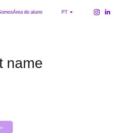
Somos
Área do aluno
PT
t name
ho